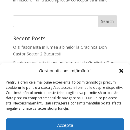
Recent Posts
O zi fascinanta in lumea albinelor la Gradinita Don
Castor Sector 2 Bucuresti
Picnic cu povesti si ganduri frumoase la Gradinita Don
Castor Sector 2 Bucuresti
Gestionați consimțământul
Primavara in culori la Gradinita Don Castor Sector 2
Pentru a oferi cele mai bune experiențe, folosim tehnologii precum
Bucuresti
cookie-urile pentru a stoca și/sau accesa informațiile despre dispozitiv.
Consimțământul pentru aceste tehnologii ne va permite să procesăm
Activitati senzoriale creative pentru dezvoltarea
date precum comportamentul de navigare sau ID-uri unice pe acest
armonioasa a copiilor la Gradinita Don Castor Sector 2
site. Neconsimțământul sau retragerea consimțământului poate afecta
Bucuresti
negativ anumite caracteristici și funcții.
Dansul fluturilor in Culori la Gradinita Don Castor
Sector 2 Bucuresti
Accepta