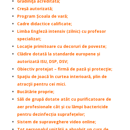
Grădiniţă acreditată;
Creșă autorizată
;
Program Școala de vară;
Cadre didactice calificate;
Limba Engleză intensiv (zilnic) cu profesor
specializat;
Locaţie primitoare cu decoruri de poveste;
Clădire dotată la standarde europene și
autorizată ISU, DSP, DSV;
Obiectiv protejat – firmă de pază şi protecţie;
Spaţiu de joacă în curtea interioară, plin de
atracţii pentru cei mici.
Bucătărie proprie;
Săli de grupă dotate atât cu purificatoare de
aer profesionale cât și cu
lămpi bactericide
pentru dezinfecția suprafețelor;
Sistem de supraveghere video online;
Tot personalul unității a absolvit un curs de