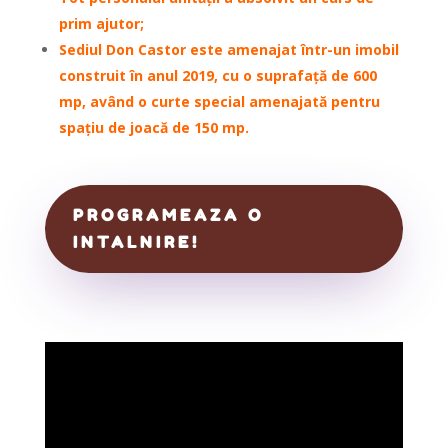
prim ajutor;
Sediul Don Castor este amenajat într-un imobil
construit în anul 2019, cu o suprafață de 600
mp, având o curte special amenajată pentru
spațiu de joacă de 150 mp.
PROGRAMEAZA O
INTALNIRE!