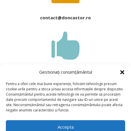
contact@doncastor.ro

Gestionați consimțământul
Pentru a oferi cele mai bune experiențe, folosim tehnologii precum
cookie-urile pentru a stoca și/sau accesa informațiile despre dispozitiv.
Consimțământul pentru aceste tehnologii ne va permite să procesăm
date precum comportamentul de navigare sau ID-uri unice pe acest
Politica de Confidențialitate
site. Neconsimțământul sau retragerea consimțământului poate afecta
negativ anumite caracteristici și funcții.
Politica cookie-urilor
Accepta