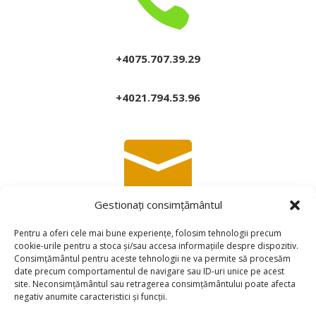
+4075.707.39.29
+4021.794.53.96

Gestionați consimțământul
contact@doncastor.ro
Pentru a oferi cele mai bune experiențe, folosim tehnologii precum
cookie-urile pentru a stoca și/sau accesa informațiile despre dispozitiv.
Consimțământul pentru aceste tehnologii ne va permite să procesăm

date precum comportamentul de navigare sau ID-uri unice pe acest
site. Neconsimțământul sau retragerea consimțământului poate afecta
negativ anumite caracteristici și funcții.