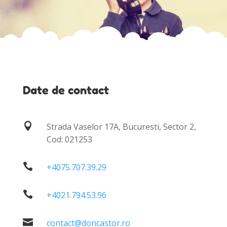
Date de contact

Strada Vaselor 17A, Bucuresti, Sector 2,
Cod:
021253

+4075.707.39.29

+4021.794.53.96

contact@doncastor.ro