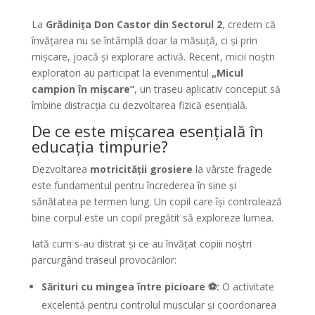
La
Grădinița Don Castor din Sectorul 2
, credem că
învățarea nu se întâmplă doar la măsuță, ci și prin
mișcare, joacă și explorare activă. Recent, micii noștri
exploratori au participat la evenimentul
„Micul
campion în mișcare”
, un traseu aplicativ conceput să
îmbine distracția cu dezvoltarea fizică esențială.
De ce este mișcarea esențială în
educația timpurie?
Dezvoltarea
motricității grosiere
la vârste fragede
este fundamentul pentru încrederea în sine și
sănătatea pe termen lung. Un copil care își controlează
bine corpul este un copil pregătit să exploreze lumea.
Iată cum s-au distrat și ce au învățat copiii noștri
parcurgând traseul provocărilor:
Sărituri cu mingea între picioare ⚽:
O activitate
excelentă pentru controlul muscular și coordonarea