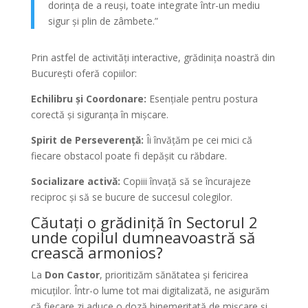
dorința de a reuși, toate integrate într-un mediu
sigur și plin de zâmbete.”
Prin astfel de activități interactive, grădinița noastră din
București oferă copiilor:
Echilibru și Coordonare:
Esențiale pentru postura
corectă și siguranța în mișcare.
Spirit de Perseverență:
Îi învățăm pe cei mici că
fiecare obstacol poate fi depășit cu răbdare.
Socializare activă:
Copiii învață să se încurajeze
reciproc și să se bucure de succesul colegilor.
Căutați o grădiniță în Sectorul 2
unde copilul dumneavoastră să
crească armonios?
La
Don Castor
, prioritizăm sănătatea și fericirea
micuților. Într-o lume tot mai digitalizată, ne asigurăm
că fiecare zi aduce o doză binemeritată de mișcare și