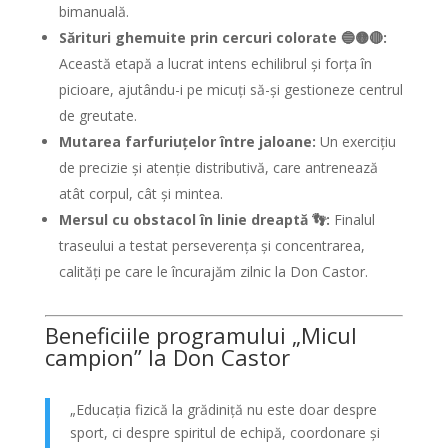
bimanuală.
Sărituri ghemuite prin cercuri colorate 🔵🟡🔴:
Această etapă a lucrat intens echilibrul și forța în
picioare, ajutându-i pe micuți să-și gestioneze centrul
de greutate.
Mutarea farfuriuțelor între jaloane:
Un exercițiu
de precizie și atenție distributivă, care antrenează
atât corpul, cât și mintea.
Mersul cu obstacol în linie dreaptă 👣:
Finalul
traseului a testat perseverența și concentrarea,
calități pe care le încurajăm zilnic la Don Castor.
Beneficiile programului „Micul
campion” la Don Castor
„Educația fizică la grădiniță nu este doar despre
sport, ci despre spiritul de echipă, coordonare și