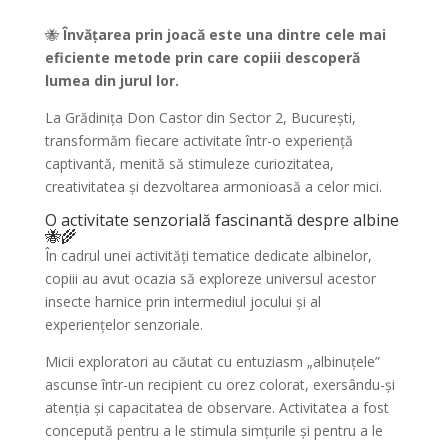
🐝
Învățarea prin joacă este una dintre cele mai
eficiente metode prin care copiii descoperă
lumea din jurul lor.
La Grădinița Don Castor din Sector 2, București,
transformăm fiecare activitate într-o experiență
captivantă, menită să stimuleze curiozitatea,
creativitatea și dezvoltarea armonioasă a celor mici.
O activitate senzorială fascinantă despre albine
🐝🌾
În cadrul unei activități tematice dedicate albinelor,
copiii au avut ocazia să exploreze universul acestor
insecte harnice prin intermediul jocului și al
experiențelor senzoriale.
Micii exploratori au căutat cu entuziasm „albinuțele”
ascunse într-un recipient cu orez colorat, exersându-și
atenția și capacitatea de observare. Activitatea a fost
concepută pentru a le stimula simțurile și pentru a le