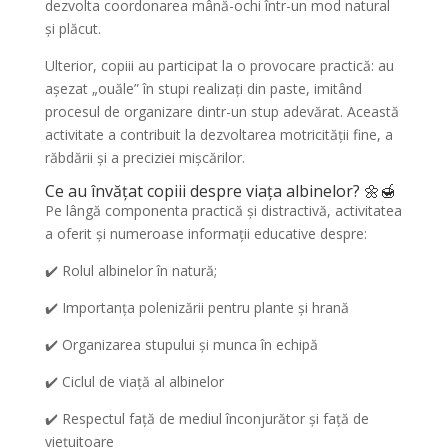
dezvolta coordonarea mână-ochi într-un mod natural
și plăcut.
Ulterior, copiii au participat la o provocare practică: au
așezat „ouăle” în stupi realizați din paste, imitând
procesul de organizare dintr-un stup adevărat. Această
activitate a contribuit la dezvoltarea motricității fine, a
răbdării și a preciziei mișcărilor.
Ce au învățat copiii despre viața albinelor? 🌼🍯
Pe lângă componenta practică și distractivă, activitatea
a oferit și numeroase informații educative despre:
✔️ Rolul albinelor în natură;
✔️ Importanța polenizării pentru plante și hrană
✔️ Organizarea stupului și munca în echipă
✔️ Ciclul de viață al albinelor
✔️ Respectul față de mediul înconjurător și față de
viețuitoare