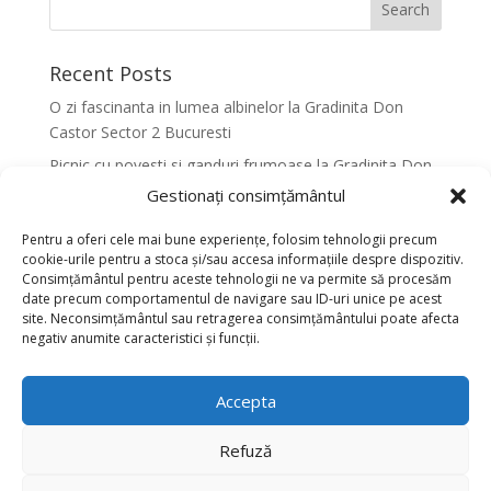
Recent Posts
O zi fascinanta in lumea albinelor la Gradinita Don
Castor Sector 2 Bucuresti
Picnic cu povesti si ganduri frumoase la Gradinita Don
Castor Sector 2 Bucuresti
Gestionați consimțământul
Primavara in culori la Gradinita Don Castor Sector 2
Pentru a oferi cele mai bune experiențe, folosim tehnologii precum
Bucuresti
cookie-urile pentru a stoca și/sau accesa informațiile despre dispozitiv.
Consimțământul pentru aceste tehnologii ne va permite să procesăm
Activitati senzoriale creative pentru dezvoltarea
date precum comportamentul de navigare sau ID-uri unice pe acest
armonioasa a copiilor la Gradinita Don Castor Sector 2
site. Neconsimțământul sau retragerea consimțământului poate afecta
Bucuresti
negativ anumite caracteristici și funcții.
Dansul fluturilor in Culori la Gradinita Don Castor
Sector 2 Bucuresti
Accepta
Recent Comments
Refuză