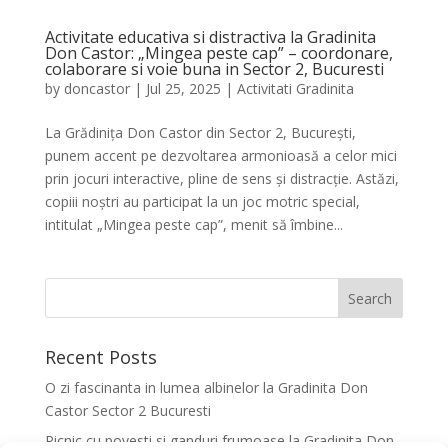
Activitate educativa si distractiva la Gradinita
Don Castor: „Mingea peste cap” – coordonare,
colaborare si voie buna in Sector 2, Bucuresti
by
doncastor
|
Jul 25, 2025
|
Activitati Gradinita
La Grădinița Don Castor din Sector 2, București,
punem accent pe dezvoltarea armonioasă a celor mici
prin jocuri interactive, pline de sens și distracție. Astăzi,
copiii noștri au participat la un joc motric special,
intitulat „Mingea peste cap”, menit să îmbine...
Recent Posts
O zi fascinanta in lumea albinelor la Gradinita Don
Castor Sector 2 Bucuresti
Picnic cu povesti si ganduri frumoase la Gradinita Don