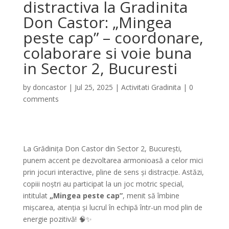
distractiva la Gradinita
Don Castor: „Mingea
peste cap” – coordonare,
colaborare si voie buna
in Sector 2, Bucuresti
by
doncastor
|
Jul 25, 2025
|
Activitati Gradinita
|
0
comments
La Grădinița Don Castor din Sector 2, București,
punem accent pe dezvoltarea armonioasă a celor mici
prin jocuri interactive, pline de sens și distracție. Astăzi,
copiii noștri au participat la un joc motric special,
intitulat
„Mingea peste cap”
, menit să îmbine
mișcarea, atenția și lucrul în echipă într-un mod plin de
energie pozitivă! 🧠✨