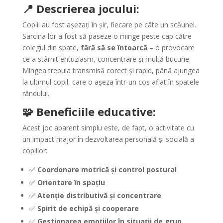
📍 Descrierea jocului:
Copiii au fost așezați în șir, fiecare pe câte un scăunel.
Sarcina lor a fost să paseze o minge peste cap către
colegul din spate,
fără să se întoarcă
– o provocare
ce a stârnit entuziasm, concentrare și multă bucurie.
Mingea trebuia transmisă corect și rapid, până ajungea
la ultimul copil, care o așeza într-un coș aflat în spatele
rândului.
🧩 Beneficiile educative:
Acest joc aparent simplu este, de fapt, o activitate cu
un impact major în dezvoltarea personală și socială a
copiilor:
✅
Coordonare motrică și control postural
✅
Orientare în spațiu
✅
Atenție distributivă și concentrare
✅
Spirit de echipă și cooperare
✅
Gestionarea emoțiilor în situații de grup