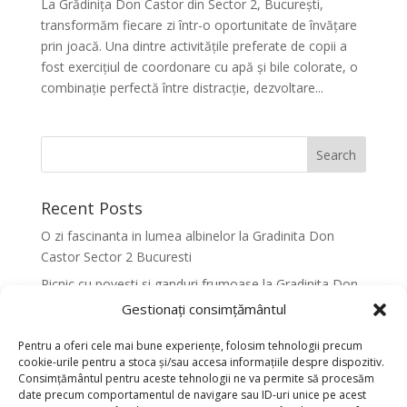
La Grădinița Don Castor din Sector 2, București,
transformăm fiecare zi într-o oportunitate de învățare
prin joacă. Una dintre activitățile preferate de copii a
fost exercițiul de coordonare cu apă și bile colorate, o
combinație perfectă între distracție, dezvoltare...
Recent Posts
O zi fascinanta in lumea albinelor la Gradinita Don
Castor Sector 2 Bucuresti
Picnic cu povesti si ganduri frumoase la Gradinita Don
Castor Sector 2 Bucuresti
Gestionați consimțământul
Primavara in culori la Gradinita Don Castor Sector 2
Pentru a oferi cele mai bune experiențe, folosim tehnologii precum
Bucuresti
cookie-urile pentru a stoca și/sau accesa informațiile despre dispozitiv.
Consimțământul pentru aceste tehnologii ne va permite să procesăm
Activitati senzoriale creative pentru dezvoltarea
date precum comportamentul de navigare sau ID-uri unice pe acest
armonioasa a copiilor la Gradinita Don Castor Sector 2