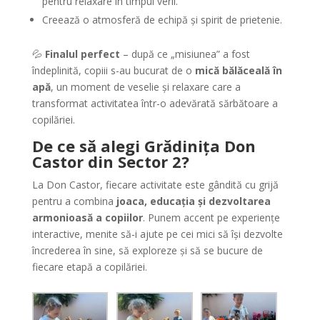
pentru relaxare în timpul verii.
Creează o atmosferă de echipă și spirit de prietenie.
💦
Finalul perfect
– după ce „misiunea” a fost
îndeplinită, copiii s-au bucurat de o
mică bălăceală în
apă
, un moment de veselie și relaxare care a
transformat activitatea într-o adevărată sărbătoare a
copilăriei.
De ce să alegi Grădinița Don
Castor din Sector 2?
La Don Castor, fiecare activitate este gândită cu grijă
pentru a combina
joaca, educația și dezvoltarea
armonioasă a copiilor
. Punem accent pe experiențe
interactive, menite să-i ajute pe cei mici să își dezvolte
încrederea în sine, să exploreze și să se bucure de
fiecare etapă a copilăriei.