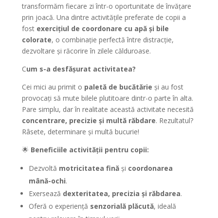
transformăm fiecare zi într-o oportunitate de învățare
prin joacă. Una dintre activitățile preferate de copii a
fost
exercițiul de coordonare cu apă și bile
colorate
, o combinație perfectă între distracție,
dezvoltare și răcorire în zilele călduroase.
C
um s-a desfășurat activitatea?
Cei mici au primit o
paletă de bucătărie
și au fost
provocați să mute bilele plutitoare dintr-o parte în alta.
Pare simplu, dar în realitate această activitate necesită
concentrare, precizie și multă răbdare
. Rezultatul?
Râsete, determinare și multă bucurie!
🌟
Beneficiile activității pentru copii:
Dezvoltă
motricitatea fină
și
coordonarea
mână-ochi
.
Exersează
dexteritatea, precizia și răbdarea
.
Oferă o experiență
senzorială plăcută
, ideală