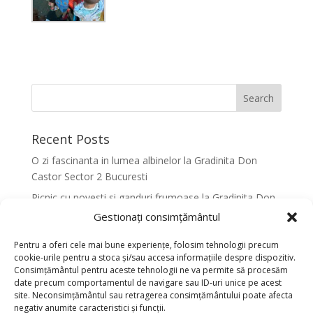
Recent Posts
O zi fascinanta in lumea albinelor la Gradinita Don
Castor Sector 2 Bucuresti
Picnic cu povesti si ganduri frumoase la Gradinita Don
Castor Sector 2 Bucuresti
Gestionați consimțământul
Primavara in culori la Gradinita Don Castor Sector 2
Pentru a oferi cele mai bune experiențe, folosim tehnologii precum
Bucuresti
cookie-urile pentru a stoca și/sau accesa informațiile despre dispozitiv.
Consimțământul pentru aceste tehnologii ne va permite să procesăm
Activitati senzoriale creative pentru dezvoltarea
date precum comportamentul de navigare sau ID-uri unice pe acest
armonioasa a copiilor la Gradinita Don Castor Sector 2
site. Neconsimțământul sau retragerea consimțământului poate afecta
Bucuresti
negativ anumite caracteristici și funcții.