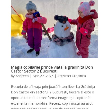
Magia copilariei prinde viata la gradinita Don
Castor Sector 2 Bucuresti
by
Andreea
|
Mar 27, 2026
|
Activitati Gradinita
Bucuria de a învața prin joacă în aer liber La Grădinița
Don Castor din sectorul 2 București, fiecare zi este o
oportunitate de a transforma imaginația copiilor în
experiențe memorabile. Recent, copiii noștri au avut
ocazia să construiască un om de zăpadă, chiar în...