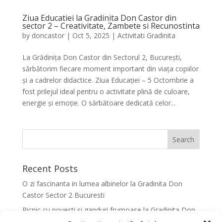
Ziua Educatiei la Gradinita Don Castor din
sector 2 – Creativitate, Zambete si Recunostinta
by
doncastor
|
Oct 5, 2025
|
Activitati Gradinita
La Grădinița Don Castor din Sectorul 2, București,
sărbătorim fiecare moment important din viața copiilor
și a cadrelor didactice. Ziua Educației – 5 Octombrie a
fost prilejul ideal pentru o activitate plină de culoare,
energie și emoție. O sărbătoare dedicată celor...
Recent Posts
O zi fascinanta in lumea albinelor la Gradinita Don
Castor Sector 2 Bucuresti
Picnic cu povesti si ganduri frumoase la Gradinita Don
Castor Sector 2 Bucuresti