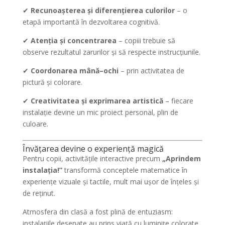
✔
Recunoașterea și diferențierea culorilor
– o
etapă importantă în dezvoltarea cognitivă.
✔
Atenția și concentrarea
– copiii trebuie să
observe rezultatul zarurilor și să respecte instrucțiunile.
✔
Coordonarea mână–ochi
– prin activitatea de
pictură și colorare.
✔
Creativitatea și exprimarea artistică
– fiecare
instalație devine un mic proiect personal, plin de
culoare.
Învățarea devine o experiență magică
Pentru copii, activitățile interactive precum
„Aprindem
instalația!”
transformă conceptele matematice în
experiențe vizuale și tactile, mult mai ușor de înțeles și
de reținut.
Atmosfera din clasă a fost plină de entuziasm:
instalațiile desenate au prins viață cu luminițe colorate,