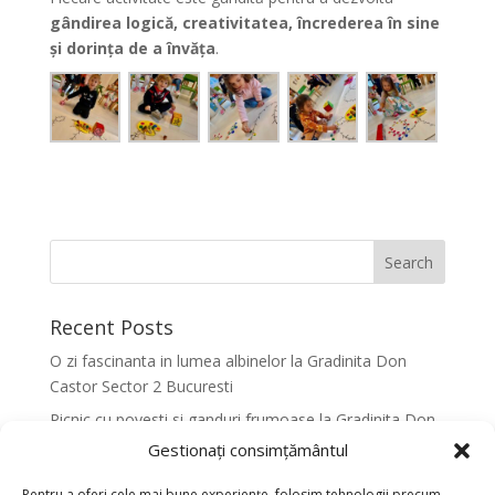
gândirea logică, creativitatea, încrederea în sine
și dorința de a învăța
.
Recent Posts
O zi fascinanta in lumea albinelor la Gradinita Don
Castor Sector 2 Bucuresti
Picnic cu povesti si ganduri frumoase la Gradinita Don
Castor Sector 2 Bucuresti
Gestionați consimțământul
Primavara in culori la Gradinita Don Castor Sector 2
Pentru a oferi cele mai bune experiențe, folosim tehnologii precum