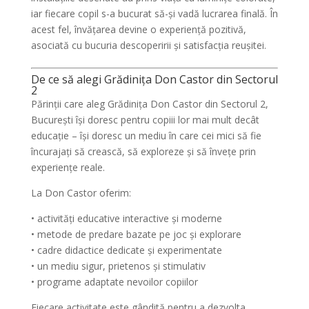
iar fiecare copil s-a bucurat să-și vadă lucrarea finală. În
acest fel, învățarea devine o experiență pozitivă,
asociată cu bucuria descoperirii și satisfacția reușitei.
De ce să alegi Grădinița Don Castor din Sectorul
2
Părinții care aleg Grădinița Don Castor din Sectorul 2,
București își doresc pentru copiii lor mai mult decât
educație – își doresc un mediu în care cei mici să fie
încurajați să crească, să exploreze și să învețe prin
experiențe reale.
La Don Castor oferim:
• activități educative interactive și moderne
• metode de predare bazate pe joc și explorare
• cadre didactice dedicate și experimentate
• un mediu sigur, prietenos și stimulativ
• programe adaptate nevoilor copiilor
Fiecare activitate este gândită pentru a dezvolta