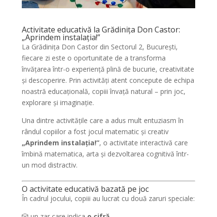
Activitate educativă la Grădinița Don Castor:
„Aprindem instalația!”
La Grădinița Don Castor din Sectorul 2, București,
fiecare zi este o oportunitate de a transforma
învățarea într-o experiență plină de bucurie, creativitate
și descoperire. Prin activități atent concepute de echipa
noastră educațională, copiii învață natural – prin joc,
explorare și imaginație.
Una dintre activitățile care a adus mult entuziasm în
rândul copiilor a fost jocul matematic și creativ
„Aprindem instalația!”
, o activitate interactivă care
îmbină matematica, arta și dezvoltarea cognitivă într-
un mod distractiv.
O activitate educativă bazată pe joc
În cadrul jocului, copiii au lucrat cu două zaruri speciale:
🎲 un zar care indica
o cifră