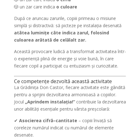
🎲 un zar care indica
o culoare
După ce aruncau zarurile, copiii primeau o misiune
simplă și distractivă: să picteze pe instalația desenată
atâtea luminițe câte indica zarul, folosind
culoarea arătată de celălalt zar.
Această provocare ludică a transformat activitatea într-
o experiență plină de energie și voie bună, în care
fiecare copil a participat cu entuziasm și curiozitate.
Ce competențe dezvoltă această activitate
La Grădinița Don Castor, fiecare activitate este gândită
pentru a sprijini dezvoltarea armonioasă a copiilor.
Jocul
„Aprindem instalația!”
contribuie la dezvoltarea
unor abilități esențiale pentru vârsta preșcolară:
✔
Asocierea cifră–cantitate
– copiii învață să
coreleze numărul indicat cu numărul de elemente
desenate.