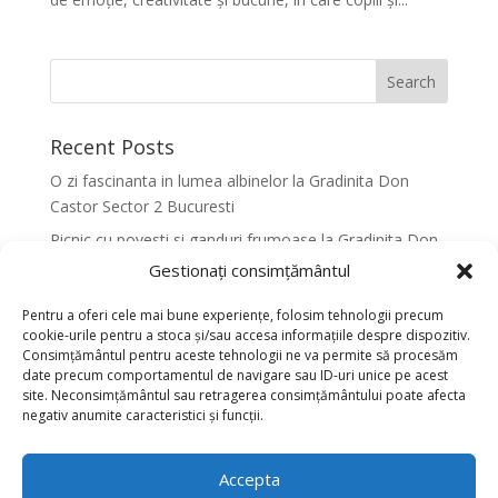
Recent Posts
O zi fascinanta in lumea albinelor la Gradinita Don
Castor Sector 2 Bucuresti
Picnic cu povesti si ganduri frumoase la Gradinita Don
Castor Sector 2 Bucuresti
Gestionați consimțământul
Primavara in culori la Gradinita Don Castor Sector 2
Pentru a oferi cele mai bune experiențe, folosim tehnologii precum
Bucuresti
cookie-urile pentru a stoca și/sau accesa informațiile despre dispozitiv.
Consimțământul pentru aceste tehnologii ne va permite să procesăm
Activitati senzoriale creative pentru dezvoltarea
date precum comportamentul de navigare sau ID-uri unice pe acest
armonioasa a copiilor la Gradinita Don Castor Sector 2
site. Neconsimțământul sau retragerea consimțământului poate afecta
Bucuresti
negativ anumite caracteristici și funcții.
Dansul fluturilor in Culori la Gradinita Don Castor
Sector 2 Bucuresti
Accepta