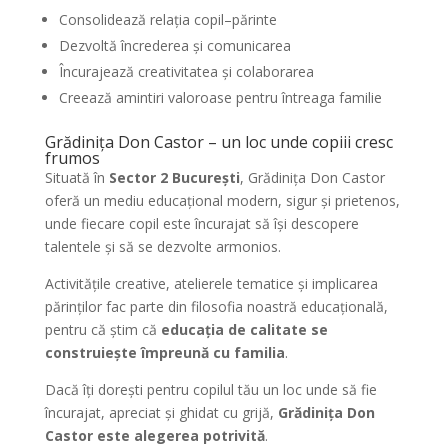
Consolidează relația copil–părinte
Dezvoltă încrederea și comunicarea
Încurajează creativitatea și colaborarea
Creează amintiri valoroase pentru întreaga familie
Grădinița Don Castor – un loc unde copiii cresc
frumos
Situată în
Sector 2 București
, Grădinița Don Castor
oferă un mediu educațional modern, sigur și prietenos,
unde fiecare copil este încurajat să își descopere
talentele și să se dezvolte armonios.
Activitățile creative, atelierele tematice și implicarea
părinților fac parte din filosofia noastră educațională,
pentru că știm că
educația de calitate se
construiește împreună cu familia
.
Dacă îți dorești pentru copilul tău un loc unde să fie
încurajat, apreciat și ghidat cu grijă,
Grădinița Don
Castor este alegerea potrivită
.