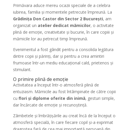
Primăvara aduce mereu ocazii speciale de a celebra
iubirea, familia și momentele petrecute împreună. La
Grădinița Don Castor din Sector 2 București
, am
organizat un
atelier dedicat mămicilor
, o activitate
plină de emoție, creativitate și bucurie, în care copiii și
mămicile lor au petrecut timp împreună.
Evenimentul a fost gândit pentru a consolida legătura
dintre copii și părinți, dar și pentru a crea amintiri
frumoase într-un mediu educațional cald, prietenos și
stimulant.
O primire plină de emoție
Activitatea a început într-o atmosferă plină de
entuziasm. Mămicile au fost întâmpinate de către copii
cu
flori și diplome oferite din inimă
, gesturi simple,
dar încărcate de emoție și recunoștință.
Zâmbetele și îmbrățișările au creat încă de la început o
atmosferă specială, în care fiecare copil și-a exprimat
dragostea față de cea mai importantă persoană din