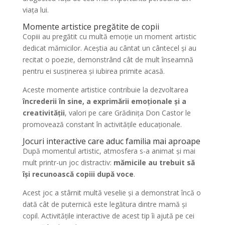
viața lui.
Momente artistice pregătite de copii
Copiii au pregătit cu multă emoție un moment artistic
dedicat mămicilor. Aceștia au cântat un cântecel și au
recitat o poezie, demonstrând cât de mult înseamnă
pentru ei susținerea și iubirea primite acasă.
Aceste momente artistice contribuie la dezvoltarea
încrederii în sine, a exprimării emoționale și a
creativității
, valori pe care Grădinița Don Castor le
promovează constant în activitățile educaționale.
Jocuri interactive care aduc familia mai aproape
După momentul artistic, atmosfera s-a animat și mai
mult printr-un joc distractiv:
mămicile au trebuit să
își recunoască copiii după voce
.
Acest joc a stârnit multă veselie și a demonstrat încă o
dată cât de puternică este legătura dintre mamă și
copil. Activitățile interactive de acest tip îi ajută pe cei