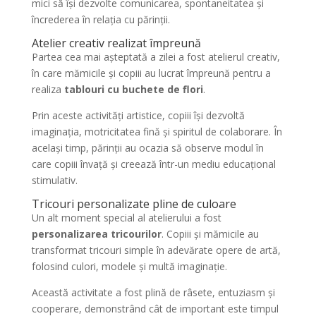
mici să își dezvolte comunicarea, spontaneitatea și
încrederea în relația cu părinții.
Atelier creativ realizat împreună
Partea cea mai așteptată a zilei a fost atelierul creativ,
în care mămicile și copiii au lucrat împreună pentru a
realiza
tablouri cu buchete de flori
.
Prin aceste activități artistice, copiii își dezvoltă
imaginația, motricitatea fină și spiritul de colaborare. În
același timp, părinții au ocazia să observe modul în
care copiii învață și creează într-un mediu educațional
stimulativ.
Tricouri personalizate pline de culoare
Un alt moment special al atelierului a fost
personalizarea tricourilor
. Copiii și mămicile au
transformat tricouri simple în adevărate opere de artă,
folosind culori, modele și multă imaginație.
Această activitate a fost plină de râsete, entuziasm și
cooperare, demonstrând cât de important este timpul