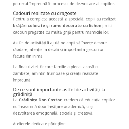
petrecut împreună în procesul de dezvoltare al copiilor.
Cadouri realizate cu dragoste
Pentru a completa această zi specială, copiii au realizat
brățări colorate și rame decorate cu licheni
, mici
cadouri pregătite cu multă grijă pentru mămicile lor.
Astfel de activități îi ajută pe copii să învețe despre
răbdare, atenție la detalii și importanța gesturilor
făcute din inimă.
La finalul zilei, fiecare familie a plecat acasă cu
zâmbete, amintiri frumoase și creații realizate
împreună.
De ce sunt importante astfel de activități la
grădiniță
La
Grădinița Don Castor
, credem că educația copiilor
nu înseamnă doar învățare academică, ci și
dezvoltarea emoțională, socială și creativă.
Atelierele dedicate părinților: