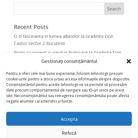
Recent Posts
O zi fascinanta in lumea albinelor la Gradinita Don
Castor Sector 2 Bucuresti
Picnic cu povesti si ganduri frumoase la Gradinita Don
Castor Sector 2 Bucuresti
Gestionați consimțământul
Primavara in culori la Gradinita Don Castor Sector 2
Pentru a oferi cele mai bune experiențe, folosim tehnologii precum
Bucuresti
cookie-urile pentru a stoca și/sau accesa informațiile despre dispozitiv.
Consimțământul pentru aceste tehnologii ne va permite să procesăm
Activitati senzoriale creative pentru dezvoltarea
date precum comportamentul de navigare sau ID-uri unice pe acest
armonioasa a copiilor la Gradinita Don Castor Sector 2
site. Neconsimțământul sau retragerea consimțământului poate afecta
Bucuresti
negativ anumite caracteristici și funcții.
Dansul fluturilor in Culori la Gradinita Don Castor
Sector 2 Bucuresti
Accepta
Recent Comments
Refuză