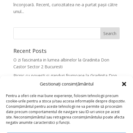
înconjoară. Recent, curiozitatea ne-a purtat pașii către
unul...
Recent Posts
O zi fascinanta in lumea albinelor la Gradinita Don
Castor Sector 2 Bucuresti
Picnic cu povesti si ganduri frumoase la Gradinita Don
Castor Sector 2 Bucuresti
Gestionați consimțământul
Primavara in culori la Gradinita Don Castor Sector 2
Pentru a oferi cele mai bune experiențe, folosim tehnologii precum
Bucuresti
cookie-urile pentru a stoca și/sau accesa informațiile despre dispozitiv.
Consimțământul pentru aceste tehnologii ne va permite să procesăm
Activitati senzoriale creative pentru dezvoltarea
date precum comportamentul de navigare sau ID-uri unice pe acest
armonioasa a copiilor la Gradinita Don Castor Sector 2
site. Neconsimțământul sau retragerea consimțământului poate afecta
Bucuresti
negativ anumite caracteristici și funcții.
Dansul fluturilor in Culori la Gradinita Don Castor