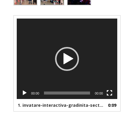
Video
Player
00:00
00:00
1.
invatare-interactiva-gradinita-sector-2
0:09