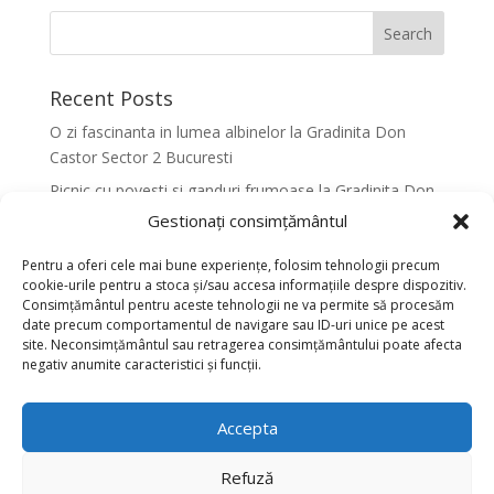
Recent Posts
O zi fascinanta in lumea albinelor la Gradinita Don
Castor Sector 2 Bucuresti
Picnic cu povesti si ganduri frumoase la Gradinita Don
Castor Sector 2 Bucuresti
Gestionați consimțământul
Primavara in culori la Gradinita Don Castor Sector 2
Pentru a oferi cele mai bune experiențe, folosim tehnologii precum
Bucuresti
cookie-urile pentru a stoca și/sau accesa informațiile despre dispozitiv.
Consimțământul pentru aceste tehnologii ne va permite să procesăm
Activitati senzoriale creative pentru dezvoltarea
date precum comportamentul de navigare sau ID-uri unice pe acest
armonioasa a copiilor la Gradinita Don Castor Sector 2
site. Neconsimțământul sau retragerea consimțământului poate afecta
Bucuresti
negativ anumite caracteristici și funcții.
Dansul fluturilor in Culori la Gradinita Don Castor
Sector 2 Bucuresti
Accepta
Recent Comments
Refuză