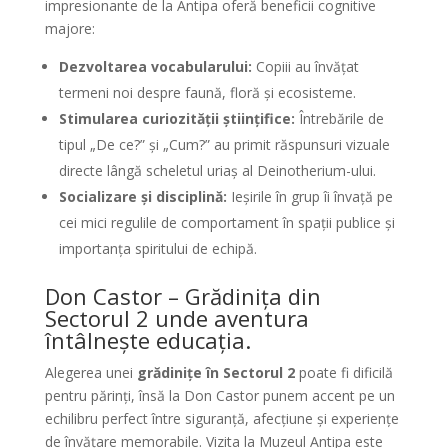
impresionante de la Antipa oferă beneficii cognitive
majore:
Dezvoltarea vocabularului:
Copiii au învățat
termeni noi despre faună, floră și ecosisteme.
Stimularea curiozității științifice:
Întrebările de
tipul „De ce?” și „Cum?” au primit răspunsuri vizuale
directe lângă scheletul uriaș al Deinotherium-ului.
Socializare și disciplină:
Ieșirile în grup îi învață pe
cei mici regulile de comportament în spații publice și
importanța spiritului de echipă.
Don Castor – Grădinița din
Sectorul 2 unde aventura
întâlnește educația.
Alegerea unei
grădinițe în Sectorul 2
poate fi dificilă
pentru părinți, însă la Don Castor punem accent pe un
echilibru perfect între siguranță, afecțiune și experiențe
de învățare memorabile. Vizita la Muzeul Antipa este