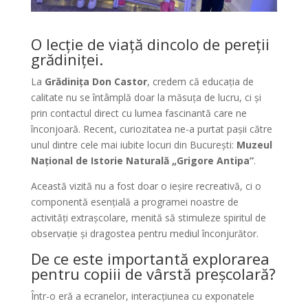
O lecție de viață dincolo de pereții
grădiniței.
La
Grădinița Don Castor
, credem că educația de
calitate nu se întâmplă doar la măsuța de lucru, ci și
prin contactul direct cu lumea fascinantă care ne
înconjoară. Recent, curiozitatea ne-a purtat pașii către
unul dintre cele mai iubite locuri din București:
Muzeul
Național de Istorie Naturală „Grigore Antipa”
.
Această vizită nu a fost doar o ieșire recreativă, ci o
componentă esențială a programei noastre de
activități extrașcolare, menită să stimuleze spiritul de
observație și dragostea pentru mediul înconjurător.
De ce este importantă explorarea
pentru copiii de vârstă preșcolară?
Într-o eră a ecranelor, interacțiunea cu exponatele