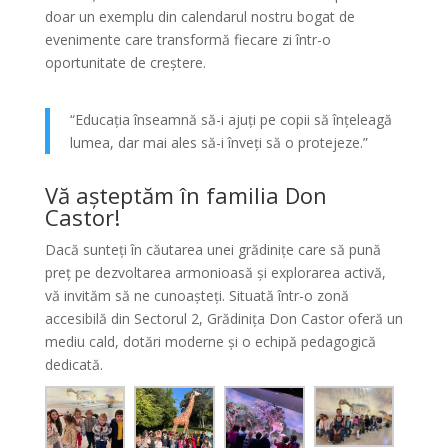
doar un exemplu din calendarul nostru bogat de
evenimente care transformă fiecare zi într-o
oportunitate de creștere.
“Educația înseamnă să-i ajuți pe copii să înțeleagă
lumea, dar mai ales să-i înveți să o protejeze.”
Vă așteptăm în familia Don
Castor!
Dacă sunteți în căutarea unei grădinițe care să pună
preț pe dezvoltarea armonioasă și explorarea activă,
vă invităm să ne cunoașteți. Situată într-o zonă
accesibilă din Sectorul 2, Grădinița Don Castor oferă un
mediu cald, dotări moderne și o echipă pedagogică
dedicată.