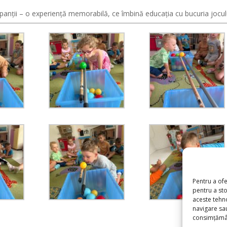
icipanții – o experiență memorabilă, ce îmbină educația cu bucuria jocul
Pentru a of
pentru a st
aceste tehn
navigare sa
consimțământ