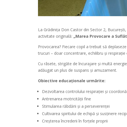
La Grădinița Don Castor din Sector 2, București, î
activitate originală:
„Marea Provocare a Suflăt
Provocarea? Fiecare copil a trebuit să deplaseze
trucuri – doar concentrare, echilibru și respirație
Cu râsete, strigăte de încurajare și multă energie
adăugat un plus de suspans și amuzament.
Obiective educaționale urmărite:
Dezvoltarea controlului respirației și coordonăr
Antrenarea motricității fine
Stimularea răbdării și a perseverenței
Cultivarea spiritului de echipă și susținere reci
Creșterea încrederii în forțele proprii