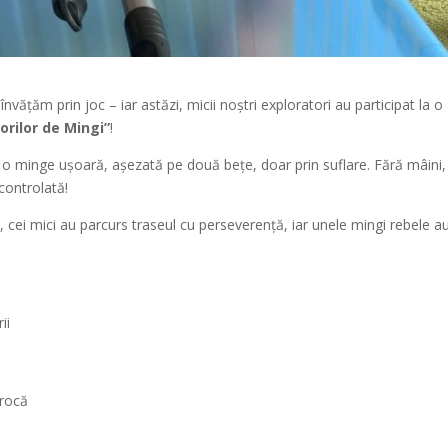
nvățăm prin joc – iar astăzi, micii noștri exploratori au participat la o
orilor de Mingi”
!
 o minge ușoară, așezată pe două bețe, doar prin suflare. Fără mâini,
 controlată!
, cei mici au parcurs traseul cu perseverență, iar unele mingi rebele a
ii
procă