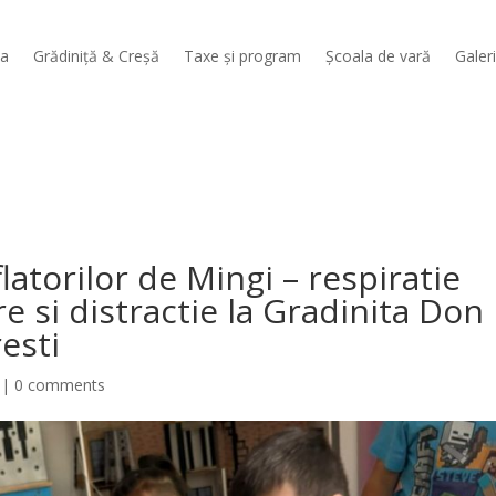
sa
Grădiniță & Creșă
Taxe și program
Școala de vară
Galer
atorilor de Mingi – respiratie
e si distractie la Gradinita Don
esti
|
0 comments