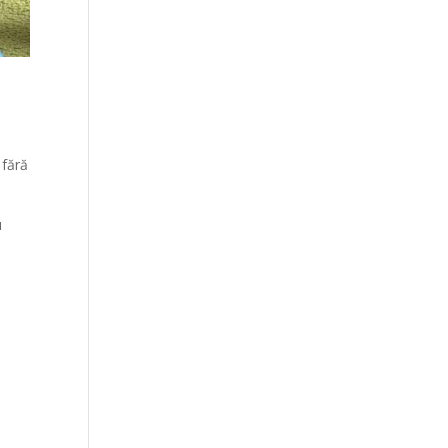
 fără
u