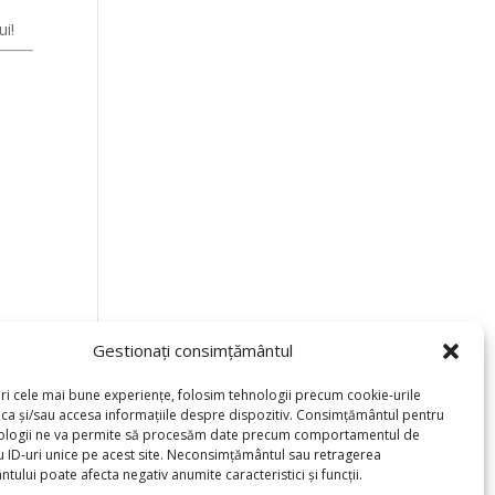
ui!
Gestionați consimțământul
eri cele mai bune experiențe, folosim tehnologii precum cookie-urile
oca și/sau accesa informațiile despre dispozitiv. Consimțământul pentru
ologii ne va permite să procesăm date precum comportamentul de
u ID-uri unice pe acest site. Neconsimțământul sau retragerea
ului poate afecta negativ anumite caracteristici și funcții.