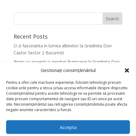
Recent Posts
O zi fascinanta in lumea albinelor la Gradinita Don
Castor Sector 2 Bucuresti
Picnic cu povesti si ganduri frumoase la Gradinita Don
Castor Sector 2 Bucuresti
Gestionați consimțământul
Primavara in culori la Gradinita Don Castor Sector 2
Pentru a oferi cele mai bune experiențe, folosim tehnologii precum
Bucuresti
cookie-urile pentru a stoca și/sau accesa informațiile despre dispozitiv.
Consimțământul pentru aceste tehnologii ne va permite să procesăm
Activitati senzoriale creative pentru dezvoltarea
date precum comportamentul de navigare sau ID-uri unice pe acest
armonioasa a copiilor la Gradinita Don Castor Sector 2
site. Neconsimțământul sau retragerea consimțământului poate afecta
Bucuresti
negativ anumite caracteristici și funcții.
Dansul fluturilor in Culori la Gradinita Don Castor
Sector 2 Bucuresti
Accepta