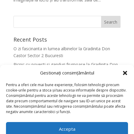
Recent Posts
O zi fascinanta in lumea albinelor la Gradinita Don
Castor Sector 2 Bucuresti
Picnic cu povesti si ganduri frumoase la Gradinita Don
Castor Sector 2 Bucuresti
Gestionați consimțământul
Primavara in culori la Gradinita Don Castor Sector 2
Pentru a oferi cele mai bune experiențe, folosim tehnologii precum
Bucuresti
cookie-urile pentru a stoca și/sau accesa informațiile despre dispozitiv.
Consimțământul pentru aceste tehnologii ne va permite să procesăm
Activitati senzoriale creative pentru dezvoltarea
date precum comportamentul de navigare sau ID-uri unice pe acest
armonioasa a copiilor la Gradinita Don Castor Sector 2
site. Neconsimțământul sau retragerea consimțământului poate afecta
Bucuresti
negativ anumite caracteristici și funcții.
Dansul fluturilor in Culori la Gradinita Don Castor
Sector 2 Bucuresti
Accepta