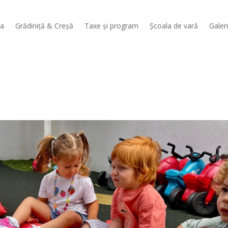
sa
Grădiniță & Creșă
Taxe și program
Școala de vară
Galer