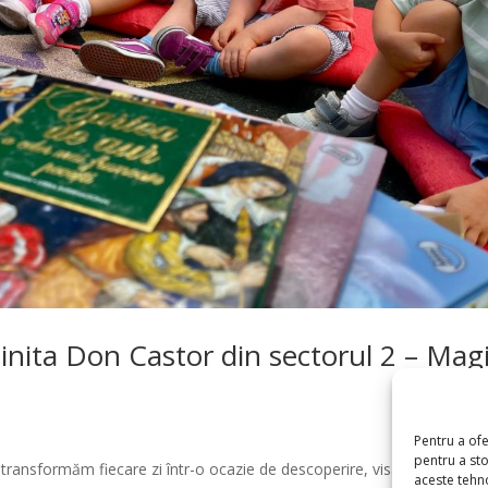
dinita Don Castor din sectorul 2 – Mag
a
Pentru a of
pentru a st
transformăm fiecare zi într-o ocazie de descoperire, visare și învățar
aceste tehn