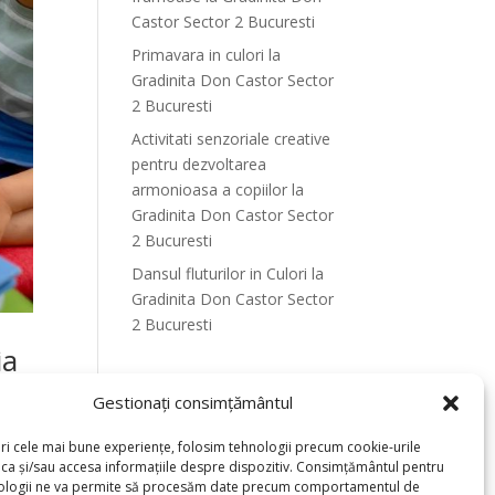
Castor Sector 2 Bucuresti
Primavara in culori la
Gradinita Don Castor Sector
2 Bucuresti
Activitati senzoriale creative
pentru dezvoltarea
armonioasa a copiilor la
Gradinita Don Castor Sector
2 Bucuresti
Dansul fluturilor in Culori la
Gradinita Don Castor Sector
2 Bucuresti
ia
Recent Comments
Gestionați consimțământul
eri cele mai bune experiențe, folosim tehnologii precum cookie-urile
oca și/sau accesa informațiile despre dispozitiv. Consimțământul pentru
e
ologii ne va permite să procesăm date precum comportamentul de