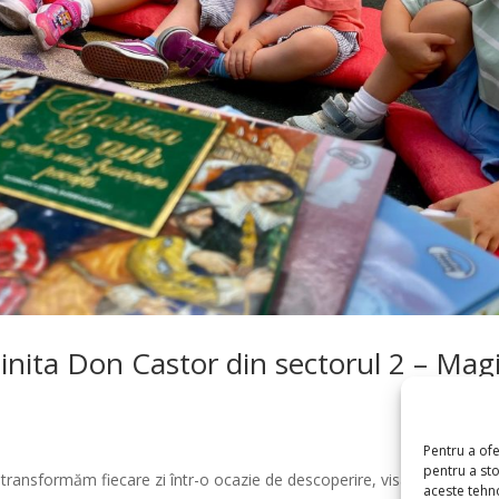
dinita Don Castor din sectorul 2 – Mag
a
Pentru a of
pentru a st
transformăm fiecare zi într-o ocazie de descoperire, visare și învățar
aceste tehn