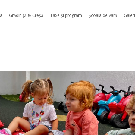
sa
Grădiniță & Creșă
Taxe și program
Școala de vară
Galer