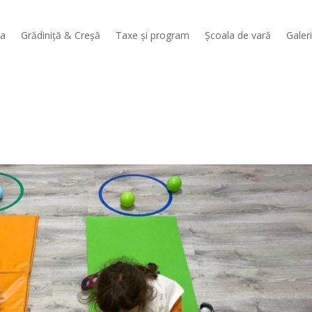
sa
Grădiniță & Creșă
Taxe și program
Școala de vară
Galer