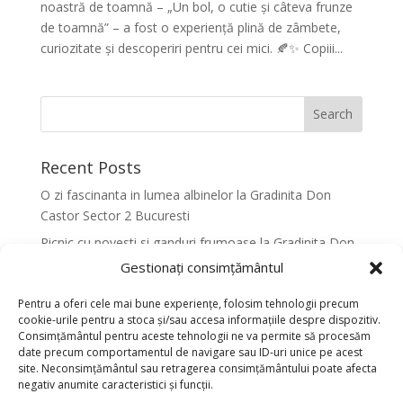
noastră de toamnă – „Un bol, o cutie și câteva frunze
de toamnă” – a fost o experiență plină de zâmbete,
curiozitate și descoperiri pentru cei mici. 🍂✨ Copiii...
Recent Posts
O zi fascinanta in lumea albinelor la Gradinita Don
Castor Sector 2 Bucuresti
Picnic cu povesti si ganduri frumoase la Gradinita Don
Castor Sector 2 Bucuresti
Gestionați consimțământul
Primavara in culori la Gradinita Don Castor Sector 2
Pentru a oferi cele mai bune experiențe, folosim tehnologii precum
Bucuresti
cookie-urile pentru a stoca și/sau accesa informațiile despre dispozitiv.
Consimțământul pentru aceste tehnologii ne va permite să procesăm
Activitati senzoriale creative pentru dezvoltarea
date precum comportamentul de navigare sau ID-uri unice pe acest
armonioasa a copiilor la Gradinita Don Castor Sector 2
site. Neconsimțământul sau retragerea consimțământului poate afecta
Bucuresti
negativ anumite caracteristici și funcții.