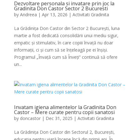
Dezvoltare personala si invatare prin joc la
Gradinita Don Castor Sector 2 Bucuresti
by
Andreea
|
Apr 13, 2026
|
Activitati Gradinita
La Grădinița Don Castor din Sector 2 București, luna
martie a fost dedicată consolidării unui mediu sigur,
empatic și stimulativ, în care copiii învață nu doar
informații, ci și cum să se înțeleagă pe ei înșiși.
Programul „Învață cum să Înveți” continuă să ofere
un...
Invatam igiena alimentelor la Gradinita Don
Castor – Mere curate pentru copii sanatosi
by
doncastor
|
Dec 31, 2025
|
Activitati Gradinita
La Grădinița Don Castor din Sectorul 2, București,
educația pentru viață începe încă din primii ani. În