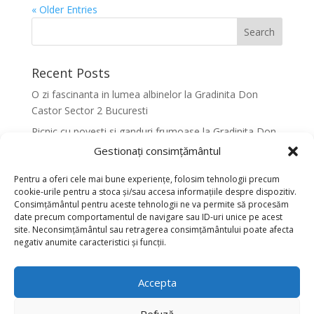
« Older Entries
Recent Posts
O zi fascinanta in lumea albinelor la Gradinita Don
Castor Sector 2 Bucuresti
Picnic cu povesti si ganduri frumoase la Gradinita Don
Castor Sector 2 Bucuresti
Gestionați consimțământul
Primavara in culori la Gradinita Don Castor Sector 2
Pentru a oferi cele mai bune experiențe, folosim tehnologii precum
Bucuresti
cookie-urile pentru a stoca și/sau accesa informațiile despre dispozitiv.
Consimțământul pentru aceste tehnologii ne va permite să procesăm
Activitati senzoriale creative pentru dezvoltarea
date precum comportamentul de navigare sau ID-uri unice pe acest
armonioasa a copiilor la Gradinita Don Castor Sector 2
site. Neconsimțământul sau retragerea consimțământului poate afecta
Bucuresti
negativ anumite caracteristici și funcții.
Dansul fluturilor in Culori la Gradinita Don Castor
Sector 2 Bucuresti
Accepta
Recent Comments
Refuză