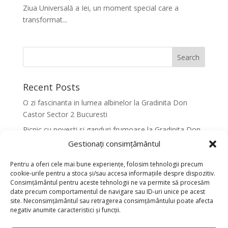
Ziua Universală a Iei, un moment special care a
transformat...
Recent Posts
O zi fascinanta in lumea albinelor la Gradinita Don
Castor Sector 2 Bucuresti
Picnic cu povesti si ganduri frumoase la Gradinita Don
Castor Sector 2 Bucuresti
Gestionați consimțământul
Primavara in culori la Gradinita Don Castor Sector 2
Pentru a oferi cele mai bune experiențe, folosim tehnologii precum
Bucuresti
cookie-urile pentru a stoca și/sau accesa informațiile despre dispozitiv.
Consimțământul pentru aceste tehnologii ne va permite să procesăm
Activitati senzoriale creative pentru dezvoltarea
date precum comportamentul de navigare sau ID-uri unice pe acest
armonioasa a copiilor la Gradinita Don Castor Sector 2
site. Neconsimțământul sau retragerea consimțământului poate afecta
Bucuresti
negativ anumite caracteristici și funcții.
Dansul fluturilor in Culori la Gradinita Don Castor