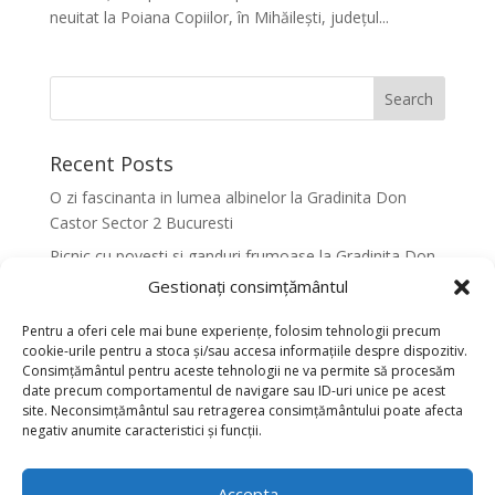
neuitat la Poiana Copiilor, în Mihăilești, județul...
Recent Posts
O zi fascinanta in lumea albinelor la Gradinita Don
Castor Sector 2 Bucuresti
Picnic cu povesti si ganduri frumoase la Gradinita Don
Castor Sector 2 Bucuresti
Gestionați consimțământul
Primavara in culori la Gradinita Don Castor Sector 2
Pentru a oferi cele mai bune experiențe, folosim tehnologii precum
Bucuresti
cookie-urile pentru a stoca și/sau accesa informațiile despre dispozitiv.
Consimțământul pentru aceste tehnologii ne va permite să procesăm
Activitati senzoriale creative pentru dezvoltarea
date precum comportamentul de navigare sau ID-uri unice pe acest
armonioasa a copiilor la Gradinita Don Castor Sector 2
site. Neconsimțământul sau retragerea consimțământului poate afecta
Bucuresti
negativ anumite caracteristici și funcții.
Dansul fluturilor in Culori la Gradinita Don Castor
Sector 2 Bucuresti
Accepta