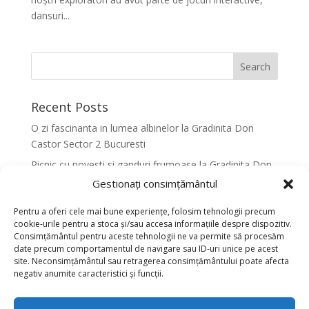
dansuri...
Recent Posts
O zi fascinanta in lumea albinelor la Gradinita Don
Castor Sector 2 Bucuresti
Picnic cu povesti si ganduri frumoase la Gradinita Don
Castor Sector 2 Bucuresti
Gestionați consimțământul
Primavara in culori la Gradinita Don Castor Sector 2
Pentru a oferi cele mai bune experiențe, folosim tehnologii precum
Bucuresti
cookie-urile pentru a stoca și/sau accesa informațiile despre dispozitiv.
Consimțământul pentru aceste tehnologii ne va permite să procesăm
Activitati senzoriale creative pentru dezvoltarea
date precum comportamentul de navigare sau ID-uri unice pe acest
armonioasa a copiilor la Gradinita Don Castor Sector 2
site. Neconsimțământul sau retragerea consimțământului poate afecta
Bucuresti
negativ anumite caracteristici și funcții.
Dansul fluturilor in Culori la Gradinita Don Castor
Sector 2 Bucuresti