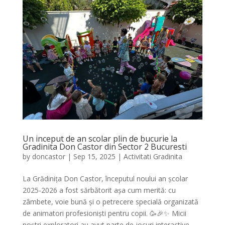
Un inceput de an scolar plin de bucurie la
Gradinita Don Castor din Sector 2 Bucuresti
by
doncastor
|
Sep 15, 2025
|
Activitati Gradinita
La Grădinița Don Castor, începutul noului an școlar
2025-2026 a fost sărbătorit așa cum merită: cu
zâmbete, voie bună și o petrecere specială organizată
de animatori profesioniști pentru copii. 🥳🎉✨ Micii
noștri exploratori au avut parte de jocuri interactive,