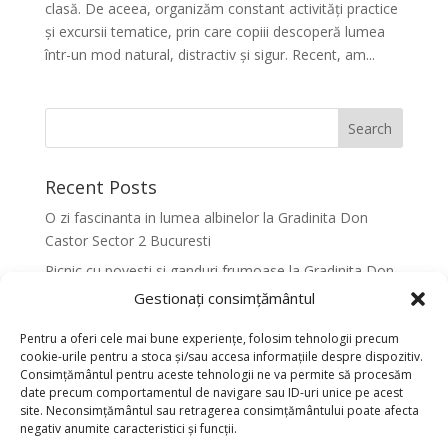
clasă. De aceea, organizăm constant activități practice
și excursii tematice, prin care copiii descoperă lumea
într-un mod natural, distractiv și sigur. Recent, am...
Recent Posts
O zi fascinanta in lumea albinelor la Gradinita Don
Castor Sector 2 Bucuresti
Picnic cu povesti si ganduri frumoase la Gradinita Don
Castor Sector 2 Bucuresti
Gestionați consimțământul
Primavara in culori la Gradinita Don Castor Sector 2
Pentru a oferi cele mai bune experiențe, folosim tehnologii precum
Bucuresti
cookie-urile pentru a stoca și/sau accesa informațiile despre dispozitiv.
Consimțământul pentru aceste tehnologii ne va permite să procesăm
Activitati senzoriale creative pentru dezvoltarea
date precum comportamentul de navigare sau ID-uri unice pe acest
armonioasa a copiilor la Gradinita Don Castor Sector 2
site. Neconsimțământul sau retragerea consimțământului poate afecta
Bucuresti
negativ anumite caracteristici și funcții.