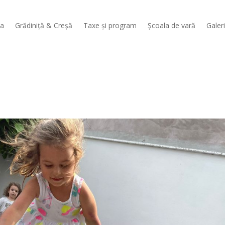
sa
Grădiniță & Creșă
Taxe și program
Școala de vară
Galer