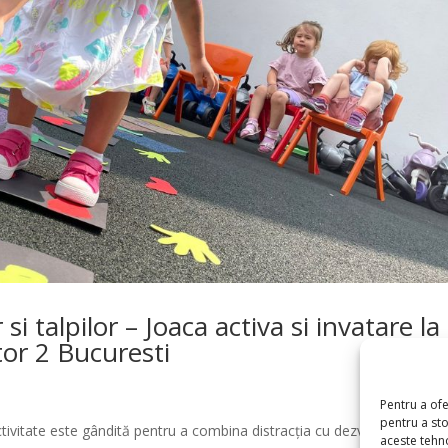
si talpilor – Joaca activa si invatare la
tor 2 Bucuresti
a
Pentru a of
pentru a st
tivitate este gândită pentru a combina distracția cu dezvoltarea abilită
aceste tehn