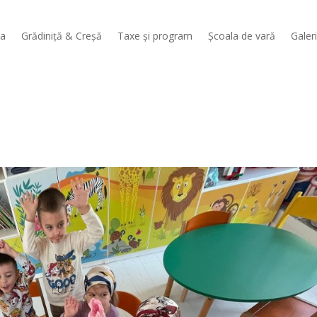
sa
Grădiniță & Creșă
Taxe și program
Școala de vară
Galer