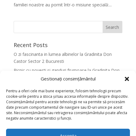
familiei noastre au pornit într-o misiune specială:...
Recent Posts
O zi fascinanta in lumea albinelor la Gradinita Don
Castor Sector 2 Bucuresti
Picnic cu povesti si ganduri frumoase la Gradinita Don
Castor Sector 2 Bucuresti
Gestionați consimțământul
Primavara in culori la Gradinita Don Castor Sector 2
Pentru a oferi cele mai bune experiențe, folosim tehnologii precum
Bucuresti
cookie-urile pentru a stoca și/sau accesa informațiile despre dispozitiv.
Consimțământul pentru aceste tehnologii ne va permite să procesăm
Activitati senzoriale creative pentru dezvoltarea
date precum comportamentul de navigare sau ID-uri unice pe acest
armonioasa a copiilor la Gradinita Don Castor Sector 2
site. Neconsimțământul sau retragerea consimțământului poate afecta
Bucuresti
negativ anumite caracteristici și funcții.
Dansul fluturilor in Culori la Gradinita Don Castor
Sector 2 Bucuresti
Accepta