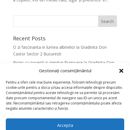
Recent Posts
O zi fascinanta in lumea albinelor la Gradinita Don
Castor Sector 2 Bucuresti
Picnic cu povesti si ganduri frumoase la Gradinita Don
Castor Sector 2 Bucuresti
Gestionați consimțământul
Primavara in culori la Gradinita Don Castor Sector 2
Pentru a oferi cele mai bune experiențe, folosim tehnologii precum
Bucuresti
cookie-urile pentru a stoca și/sau accesa informațiile despre dispozitiv.
Consimțământul pentru aceste tehnologii ne va permite să procesăm
Activitati senzoriale creative pentru dezvoltarea
date precum comportamentul de navigare sau ID-uri unice pe acest
armonioasa a copiilor la Gradinita Don Castor Sector 2
site. Neconsimțământul sau retragerea consimțământului poate afecta
Bucuresti
negativ anumite caracteristici și funcții.
Dansul fluturilor in Culori la Gradinita Don Castor
Sector 2 Bucuresti
Accepta