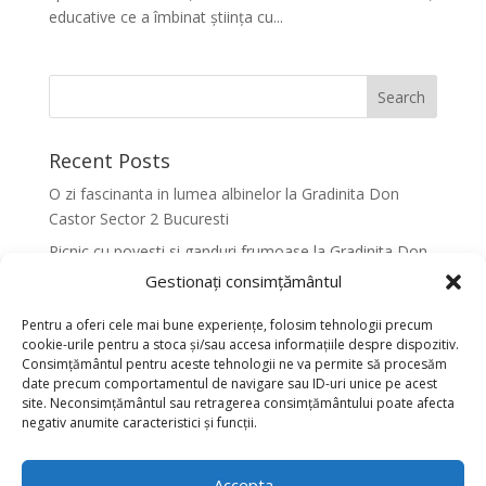
educative ce a îmbinat știința cu...
Recent Posts
O zi fascinanta in lumea albinelor la Gradinita Don
Castor Sector 2 Bucuresti
Picnic cu povesti si ganduri frumoase la Gradinita Don
Castor Sector 2 Bucuresti
Gestionați consimțământul
Primavara in culori la Gradinita Don Castor Sector 2
Pentru a oferi cele mai bune experiențe, folosim tehnologii precum
Bucuresti
cookie-urile pentru a stoca și/sau accesa informațiile despre dispozitiv.
Consimțământul pentru aceste tehnologii ne va permite să procesăm
Activitati senzoriale creative pentru dezvoltarea
date precum comportamentul de navigare sau ID-uri unice pe acest
armonioasa a copiilor la Gradinita Don Castor Sector 2
site. Neconsimțământul sau retragerea consimțământului poate afecta
Bucuresti
negativ anumite caracteristici și funcții.
Dansul fluturilor in Culori la Gradinita Don Castor
Sector 2 Bucuresti
Accepta