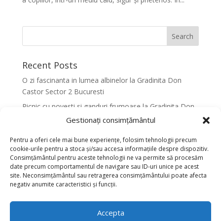
Recent Posts
O zi fascinanta in lumea albinelor la Gradinita Don
Castor Sector 2 Bucuresti
Picnic cu povesti si ganduri frumoase la Gradinita Don
Castor Sector 2 Bucuresti
Gestionați consimțământul
Primavara in culori la Gradinita Don Castor Sector 2
Pentru a oferi cele mai bune experiențe, folosim tehnologii precum
Bucuresti
cookie-urile pentru a stoca și/sau accesa informațiile despre dispozitiv.
Consimțământul pentru aceste tehnologii ne va permite să procesăm
Activitati senzoriale creative pentru dezvoltarea
date precum comportamentul de navigare sau ID-uri unice pe acest
armonioasa a copiilor la Gradinita Don Castor Sector 2
site. Neconsimțământul sau retragerea consimțământului poate afecta
Bucuresti
negativ anumite caracteristici și funcții.
Dansul fluturilor in Culori la Gradinita Don Castor
Sector 2 Bucuresti
Accepta