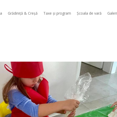
sa
Grădiniță & Creșă
Taxe și program
Școala de vară
Galer