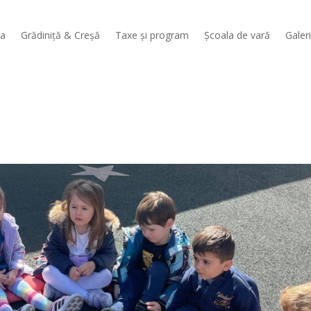
sa
Grădiniță & Creșă
Taxe și program
Școala de vară
Galer