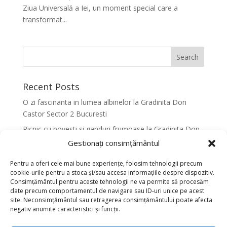
Ziua Universală a Iei, un moment special care a
transformat...
Recent Posts
O zi fascinanta in lumea albinelor la Gradinita Don
Castor Sector 2 Bucuresti
Picnic cu povesti si ganduri frumoase la Gradinita Don
Castor Sector 2 Bucuresti
Gestionați consimțământul
Primavara in culori la Gradinita Don Castor Sector 2
Pentru a oferi cele mai bune experiențe, folosim tehnologii precum
Bucuresti
cookie-urile pentru a stoca și/sau accesa informațiile despre dispozitiv.
Consimțământul pentru aceste tehnologii ne va permite să procesăm
Activitati senzoriale creative pentru dezvoltarea
date precum comportamentul de navigare sau ID-uri unice pe acest
armonioasa a copiilor la Gradinita Don Castor Sector 2
site. Neconsimțământul sau retragerea consimțământului poate afecta
Bucuresti
negativ anumite caracteristici și funcții.
Dansul fluturilor in Culori la Gradinita Don Castor