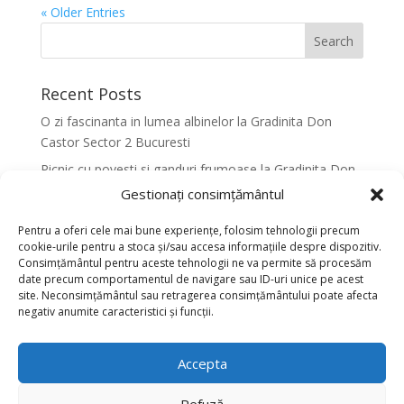
« Older Entries
Recent Posts
O zi fascinanta in lumea albinelor la Gradinita Don
Castor Sector 2 Bucuresti
Picnic cu povesti si ganduri frumoase la Gradinita Don
Castor Sector 2 Bucuresti
Gestionați consimțământul
Primavara in culori la Gradinita Don Castor Sector 2
Pentru a oferi cele mai bune experiențe, folosim tehnologii precum
Bucuresti
cookie-urile pentru a stoca și/sau accesa informațiile despre dispozitiv.
Consimțământul pentru aceste tehnologii ne va permite să procesăm
Activitati senzoriale creative pentru dezvoltarea
date precum comportamentul de navigare sau ID-uri unice pe acest
armonioasa a copiilor la Gradinita Don Castor Sector 2
site. Neconsimțământul sau retragerea consimțământului poate afecta
Bucuresti
negativ anumite caracteristici și funcții.
Dansul fluturilor in Culori la Gradinita Don Castor
Sector 2 Bucuresti
Accepta
Recent Comments
Refuză