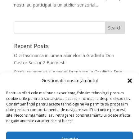
noștri au participat la un atelier senzorial...
Recent Posts
O zi fascinanta in lumea albinelor la Gradinita Don
Castor Sector 2 Bucuresti
Picnic cu povesti si ganduri frumoase la Gradinita Don
Castor Sector 2 Bucuresti
Gestionați consimțământul
Primavara in culori la Gradinita Don Castor Sector 2
Pentru a oferi cele mai bune experiențe, folosim tehnologii precum
Bucuresti
cookie-urile pentru a stoca și/sau accesa informațiile despre dispozitiv.
Consimțământul pentru aceste tehnologii ne va permite să procesăm
Activitati senzoriale creative pentru dezvoltarea
date precum comportamentul de navigare sau ID-uri unice pe acest
armonioasa a copiilor la Gradinita Don Castor Sector 2
site. Neconsimțământul sau retragerea consimțământului poate afecta
Bucuresti
negativ anumite caracteristici și funcții.
Dansul fluturilor in Culori la Gradinita Don Castor
Sector 2 Bucuresti
Accepta