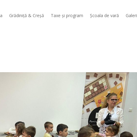
sa
Grădiniță & Creșă
Taxe și program
Școala de vară
Galer