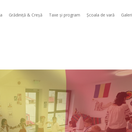
sa
Grădiniță & Creșă
Taxe și program
Școala de vară
Galer