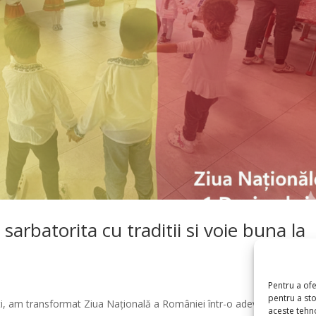
arbatorita cu traditii si voie buna la
Pentru a of
pentru a st
ti, am transformat Ziua Națională a României într-o adevărată sărbăt
aceste tehn